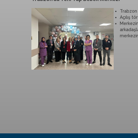
Trabzon 
Açılış t
Merkezin
arkadaşla
merkezin