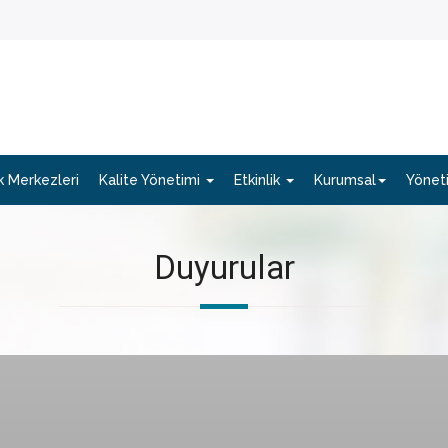
 Merkezleri
Kalite Yönetimi
Etkinlik
Kurumsal
Yönet
Duyurular