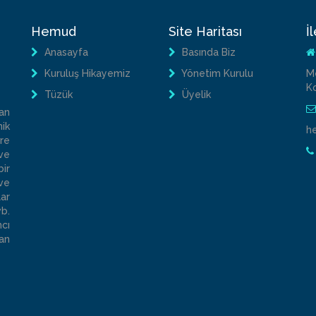
Hemud
Site Haritası
İ
Anasayfa
Basında Biz
Kuruluş Hikayemiz
Yönetim Kurulu
M
K
Tüzük
Üyelik
an
ik
h
re
ve
bir
ve
ar
b.
cı
an