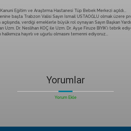
Kanuni Eğitim ve Araştırma Hastanesi Tüp Bebek Merkezi açıldı...
örenine başta Trabzon Valisi Sayın İsmail USTAOĞLU olmak üzere prot
 açılışında, verdiği emeklerle büyük rol oynayan Sayın Başkan Yar
rı Uzm. Dr. Neslihan KOÇ ile Uzm. Dr. Ayşe Firuze BIYIK'ı tebrik ediyo
 halkımıza hayırlı ve uğurlu olmasını temenni ediyoruz...
Yorumlar
Yorum Ekle