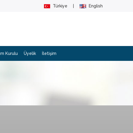
Türkiye
|
English
im Kurulu
Üyelik
İletişim