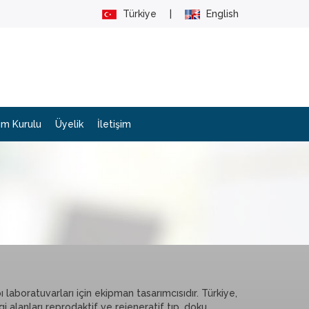
Türkiye
|
English
im Kurulu
Üyelik
İletişim
laboratuvarları için ekipman tasarımcısıdır. Türkiye,
i alanları reprodaktif ve rejeneratif tıp, doku