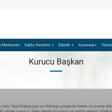
 Merkezleri
Kalite Yönetimi
Etkinlik
Kurumsal
Yönet
Kurucu Başkan
 Uslu Tibbi Embriyoloji ve Histoloji uzmanı bir hekim ve üreme tıbbı 
BD olmak üzere üç farklı ülkede büyümüş ve eğitim almıştır. Klinik ilg