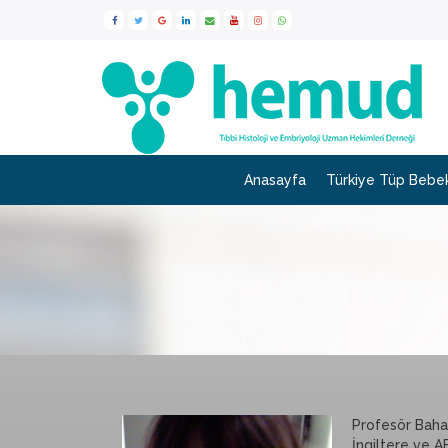
Anasayfa
Türkiye Tüp Bebek
Profesör Bahar
İngiltere ve A