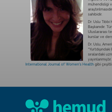
mühendisliği 
araştırılmasıd
sahibidir.
Dr. Uslu Tıbb
Başkanıdır. Tü
Uluslararası t
kurslar ve der
Dr. Uslu, Amer
“Yurtdışındaki
sıralardaki uz
yayınlanmıştı
International Journal of Women's Health
gibi çeşitl