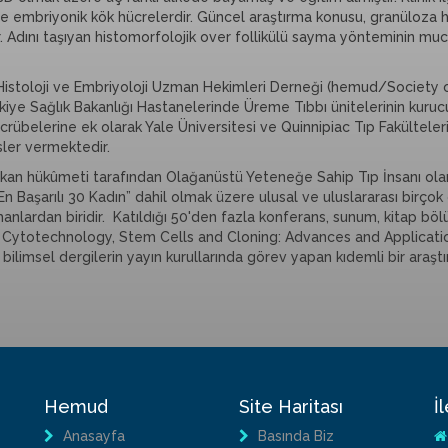
ve embriyonik kök hücrelerdir. Güncel araştırma konusu, granüloz
ır. Adını taşıyan histomorfolojik over follikülü sayma yönteminin muc
i Histoloji ve Embriyoloji Uzman Hekimleri Derneği (hemud/Society
rkiye Sağlık Bakanlığı Hastanelerinde Üreme Tıbbı ünitelerinin kuruc
ecrübelerine ek olarak Yale Üniversitesi ve Quinnipiac Tıp Fakülteleri
sler vermektedir.
ikan hükûmeti tarafından Olağanüstü Yeteneğe Sahip Tıp İnsanı olara
 En Başarılı 30 Kadın” dahil olmak üzere ulusal ve uluslararası birço
manlardan biridir. Katıldığı 50'den fazla konferans, sunum, kitap b
r. Cytotechnology, Stem Cells and Cloning: Advances and Applicat
i bilimsel dergilerin yayın kurullarında görev yapan kıdemli bir araştı
Hemud
Site Haritası
İ
Anasayfa
Basında Biz