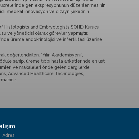
a hücrelerinde gen ekspresyonunun düzenlenmesinin
idi, medikal innovasyon ve dizayn şirketinin
 of Histologists and Embryologists SOHE) Kurucu
usu ve yöneticisi olarak görevler yapmıştır.
'nde üreme endokrinolojisi ve infertilitesi üzerine
k değerlendirilen, “Yılın Akademisyeni”,
k ödüle sahip, üreme tıbbı hasta anketlerinde en üst
ölümleri ve makaleleri önde gelen dergilerde
ions, Advanced Healthcare Technologies,
rmacıdır.
letişim
Adres: