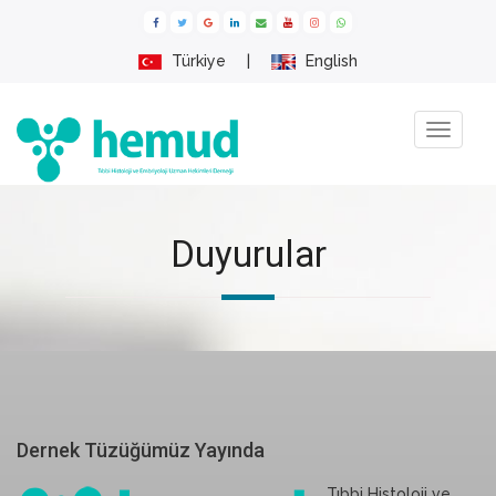
Türkiye
|
English
Menu
Duyurular
Dernek Tüzüğümüz Yayında
Tıbbi Histoloji ve